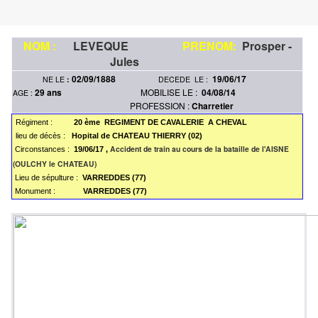
NOM :
LEVEQUE
PRENOM:
Prosper -
Jules
02/09/1888
19/06/17
NE LE
:
DECEDE LE :
29 ans
MOBILISE LE :
04/08/14
AGE :
PROFESSION :
Charretier
Régiment :
20 ème REGIMENT DE CAVALERIE A CHEVAL
lieu de décès :
Hopital de CHATEAU THIERRY (02)
Accident de train au cours de la
bataille de l'AISNE
Circonstances :
19/06/17 ,
(OULCHY le CHATEAU)
Lieu de sépulture :
VARREDDES (77)
Monument :
VARREDDES (77)