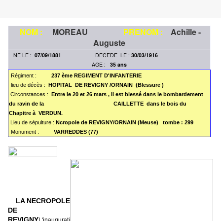
NOM :
MOREAU
PRENOM :
Achille -
Auguste
NE LE :
07/09/1881
DECEDE LE :
30/03/1916
AGE :
35 ans
Régiment :
237 ème REGIMENT D'INFANTERIE
lieu de décès :
HOPITAL DE REVIGNY /ORNAIN (Blessure )
Circonstances :
Entre le 20 et 26 mars , il est blessé dans le bombardement
du ravin de la CAILLETTE dans le bois du
Chapitre à VERDUN.
Lieu de sépulture :
Ncropole de REVIGNY/ORNAIN (Meuse) tombe : 299
Monument :
VARREDDES (77)
LA NECROPOLE
DE
REVIGNY
L'inaugurati