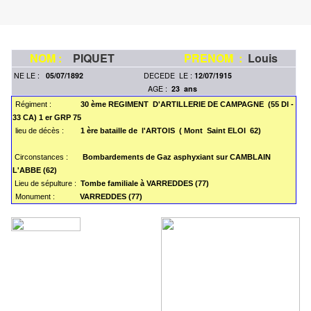
NOM :
PIQUET
PRENOM :
Louis
NE LE :
05/07/1892
DECEDE LE :
12/07/1915
AGE :
23 ans
Régiment :
30 ème REGIMENT D'ARTILLERIE DE CAMPAGNE (55 DI -
33 CA) 1 er GRP 75
lieu de décès :
1 ère bataille de l'ARTOIS
( Mont Saint ELOI 62)
Circonstances :
Bombardements de Gaz asphyxiant sur CAMBLAIN
L'ABBE (62)
Lieu de sépulture :
Tombe familiale à VARREDDES (77)
Monument :
VARREDDES (77)