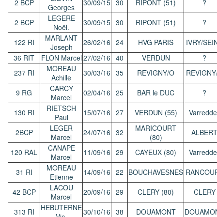
2 BCP
30/09/15
30
RIPONT (51)
?
Georges
LEGERE
2 BCP
30/09/15
30
RIPONT (51)
?
Noël.
MARLANT
122 RI
26/02/16
24
HVG PARIS
IVRY/SEI
Joseph
36 RIT
FLON Marcel
27/02/16
40
VERDUN
?
MOREAU
237 RI
30/03/16
35
REVIGNY/O
REVIGNY
Achille
CARCY
9 RG
02/04/16
25
BAR le DUC
?
Marcel
RIETSCH
130 RI
15/07/16
27
VERDUN (55)
Varredde
Paul
LEGER
MARICOURT
2BCP
24/07/16
32
ALBER
Marcel
(80)
CANAPE
120 RAL
11/09/16
29
CAYEUX (80)
Varredde
Marcel
MOREAU
31 RI
14/09/16
22
BOUCHAVESNES
RANCOU
Etienne
LACOU
42 BCP
20/09/16
29
CLERY (80)
CLERY
Marcel
HEBUTERNE
313 RI
30/10/16
38
DOUAMONT
DOUAMO
Vic.