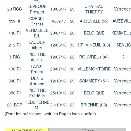
LEVEQUE
CHATEAU
20 RCC
19/06/17
29
Varredde
Prosper
THIERRY
CORNET
AUZEVIL
339 RI
18/09/17
20
AUZEVILLE (55)
Charles
VERMEILLE
146 RI
29/04/18
20
BELGIQUE
KEMMEL (
Ed.
LACOUR
212 RI
12/06/18
33
HP VINEUIL (60)
SENLIS
Albert
PIETTRE
5 RIC
12/07/18
22
ROUVREL ( 80)
?
Achillle
FAYOT
136 RI
28/07/18
30
VILLEMONTOIRE
Varredde
Ernest
DENIS
346 RI
12/10/18
29
SOMMEPY (51)
Varredde
Armand
PIETTRE
350 RI
25/10/18
20
BELGIQUE
Varredde
Frédéric
HEBUTERNE
20 BCP
31/10/18
23
BRIENNE (08)
Varredde
M.
(Pour les précisions , voir les Pages individuelles)