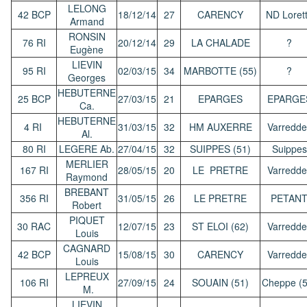
LELONG
42 BCP
18/12/14
27
CARENCY
ND Loret
Armand
RONSIN
76 RI
20/12/14
29
LA CHALADE
?
Eugène
LIEVIN
95 RI
02/03/15
34
MARBOTTE (55)
?
Georges
HEBUTERNE
25 BCP
27/03/15
21
EPARGES
EPARGE
Ca.
HEBUTERNE
4 RI
31/03/15
32
HM AUXERRE
Varredde
Al.
80 RI
LEGERE Ab.
27/04/15
32
SUIPPES (51)
Suippes
MERLIER
167 RI
28/05/15
20
LE PRETRE
Varredde
Raymond
BREBANT
356 RI
31/05/15
26
LE PRETRE
PETAN
Robert
PIQUET
30 RAC
12/07/15
23
ST ELOI (62)
Varredde
Louis
CAGNARD
42 BCP
15/08/15
30
CARENCY
Varredde
Louis
LEPREUX
106 RI
27/09/15
24
SOUAIN (51)
Cheppe (5
M.
LIEVIN