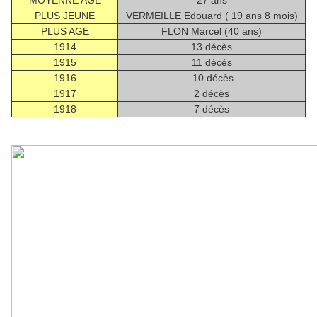
MOYENNE AGE
27 ans
PLUS JEUNE
VERMEILLE Edouard ( 19 ans 8 mois)
PLUS AGE
FLON Marcel (40 ans)
1914
13 décès
1915
11 décès
1916
10 décès
1917
2 décès
1918
7 décès