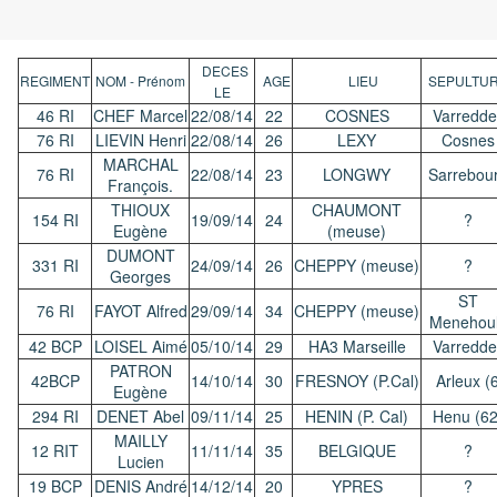
DECES
REGIMENT
NOM - Prénom
AGE
LIEU
SEPULTU
LE
46 RI
CHEF Marcel
22/08/14
22
COSNES
Varredde
76 RI
LIEVIN Henri
22/08/14
26
LEXY
Cosnes
MARCHAL
76 RI
22/08/14
23
LONGWY
Sarrebou
François.
THIOUX
CHAUMONT
154 RI
19/09/14
24
?
Eugène
(meuse)
DUMONT
331 RI
24/09/14
26
CHEPPY (meuse)
?
Georges
ST
76 RI
FAYOT Alfred
29/09/14
34
CHEPPY (meuse)
Menehou
42 BCP
LOISEL Aimé
05/10/14
29
HA3 Marseille
Varredde
PATRON
42BCP
14/10/14
30
FRESNOY (P.Cal)
Arleux (
Eugène
294 RI
DENET Abel
09/11/14
25
HENIN (P. Cal)
Henu (62
MAILLY
12 RIT
11/11/14
35
BELGIQUE
?
Lucien
19 BCP
DENIS André
14/12/14
20
YPRES
?