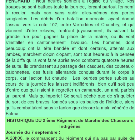
PENCHARD
: Neuf heures sonnent à l'église du village. Nos
troupes se sont battues toute la journée, forçant partout l'ennemi
à reculer, mais non sans subir elles-mêmes des pertes
sanglantes. Les débris d'un bataillon marocain, ayant donné
l'assaut vers la cote 107, entre Varreddes et Chambry, et qui
viennent d'être relevés, rentrent joyeusement; ils suivent la
grande rue pour gagner la place de la mairie, où ils vont
s'installer en cantonnement- bivouac. Les hommes, dont
beaucoup ont la tête bandée et dont certains, atteints aux
jambes, marchent clopin-clopant, sont tout heureux à la pensée
de la diffa qu'ils vont faire après avoir combattu quatorze heures
de suite. Ils brandissent au passage des casques, des couteaux-
baïonnettes, des fusils allemands conquis durant le corps à
corps, car l'action fut chaude . Les lourdes pertes subies au
cours de la journée les laissent indifférents, bien qu'il soit peu
d'entre eux qui n'aient à regretter un camarade, un ami, parfois
un parent. Mais qu'importe! Ce serait péché que de s'inquiéter
du sort de ces braves, tombés sous les balles de l'infidèle, alors
qu'ils combattaient sous le fanion que décore la main vénérée de
Fatma .
HISTORIQUE DU 2 ème Régiment de Marche des Chasseurs
Indigènes
Journée du 7 septembre :
A 20h00, le commandant du régiment qui n’a pas par suite de