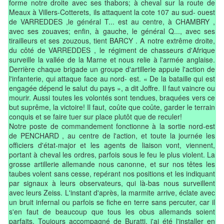
forme notre droite avec ses thabors; à cheval sur la route de
Meaux à Villers-Cotterets, ils attaquent la cote 107 au sud- ouest
de VARREDDES ,le général T... est au centre, à CHAMBRY ,
avec ses zouaves; enfin, à gauche, le général Q..., avec ses
tirailleurs et ses zouzous, tient BARCY . A notre extrême droite,
du côté de VARREDDES , le régiment de chasseurs d'Afrique
surveille la vallée de la Marne et nous relie à l'armée anglaise.
Derrière chaque brigade un groupe d'artillerie appuie l'action de
l'infanterie, qui attaque face au nord- est. « De la bataille qui est
engagée dépend le salut du pays », a dit Joffre. Il faut vaincre ou
mourir. Aussi toutes les volontés sont tendues, braquées vers ce
but suprême, la victoire! Il faut, coûte que coûte, garder le terrain
conquis et se faire tuer sur place plutôt que de reculer!
Notre poste de commandement fonctionne à la sortie nord-est
de PENCHARD , au centre de l'action, et toute la journée les
officiers d'état-major et les agents de liaison vont, viennent,
portant à cheval les ordres, parfois sous le feu le plus violent. La
grosse artillerie allemande nous canonne, et sur nos têtes les
taubes volent sans cesse, repérant nos positions et les indiquant
par signaux à leurs observateurs, qui là-bas nous surveillent
avec leurs Zeiss. L'instant d'après, la marmite arrive, éclate avec
un bruit infernal ou parfois se fiche en terre sans percuter, car il
s'en faut de beaucoup que tous les obus allemands soient
parfaits. Toujours accompagné de Buratti, j'ai été l'installer en