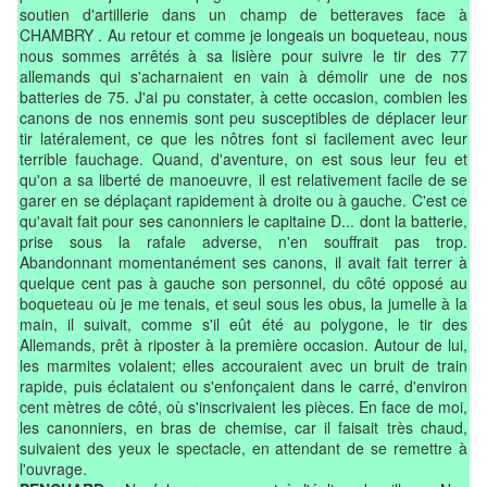
soutien d'artillerie dans un champ de betteraves face à
CHAMBRY . Au retour et comme je longeais un boqueteau, nous
nous sommes arrêtés à sa lisière pour suivre le tir des 77
allemands qui s'acharnaient en vain à démolir une de nos
batteries de 75. J'ai pu constater, à cette occasion, combien les
canons de nos ennemis sont peu susceptibles de déplacer leur
tir latéralement, ce que les nôtres font si facilement avec leur
terrible fauchage. Quand, d'aventure, on est sous leur feu et
qu'on a sa liberté de manoeuvre, il est relativement facile de se
garer en se déplaçant rapidement à droite ou à gauche. C'est ce
qu'avait fait pour ses canonniers le capitaine D... dont la batterie,
prise sous la rafale adverse, n'en souffrait pas trop.
Abandonnant momentanément ses canons, il avait fait terrer à
quelque cent pas à gauche son personnel, du côté opposé au
boqueteau où je me tenais, et seul sous les obus, la jumelle à la
main, il suivait, comme s'il eût été au polygone, le tir des
Allemands, prêt à riposter à la première occasion. Autour de lui,
les marmites volaient; elles accouraient avec un bruit de train
rapide, puis éclataient ou s'enfonçaient dans le carré, d'environ
cent mètres de côté, où s'inscrivaient les pièces. En face de moi,
les canonniers, en bras de chemise, car il faisait très chaud,
suivaient des yeux le spectacle, en attendant de se remettre à
l'ouvrage.