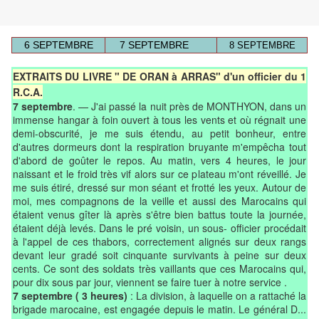
6 SEPTEMBRE
7 SEPTEMBRE
8 SEPTEMBRE
EXTRAITS DU LIVRE " DE ORAN à ARRAS" d'un officier du 1
R.C.A.
7 septembre
. — J'ai passé la nuit près de MONTHYON, dans un
immense hangar à foin ouvert à tous les vents et où régnait une
demi-obscurité, je me suis étendu, au petit bonheur, entre
d'autres dormeurs dont la respiration bruyante m'empêcha tout
d'abord de goûter le repos. Au matin, vers 4 heures, le jour
naissant et le froid très vif alors sur ce plateau m'ont réveillé. Je
me suis étiré, dressé sur mon séant et frotté les yeux. Autour de
moi, mes compagnons de la veille et aussi des Marocains qui
étaient venus gîter là après s'être bien battus toute la journée,
étaient déjà levés. Dans le pré voisin, un sous- officier procédait
à l'appel de ces thabors, correctement alignés sur deux rangs
devant leur gradé soit cinquante survivants à peine sur deux
cents. Ce sont des soldats très vaillants que ces Marocains qui,
pour dix sous par jour, viennent se faire tuer à notre service .
7 septembre ( 3 heures)
: La division, à laquelle on a rattaché la
brigade marocaine, est engagée depuis le matin. Le général D...