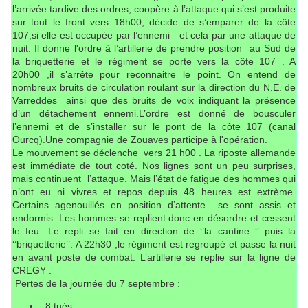
l’arrivée tardive des ordres, coopère à l’attaque qui s’est produite
sur tout le front vers 18h00, décide de s’emparer de la côte
107,si elle est occupée par l’ennemi et cela par une attaque de
nuit. Il donne l'ordre à l’artillerie de prendre position au Sud de
la briquetterie et le régiment se porte vers la côte 107 . A
20h00 ,il s’arrête pour reconnaitre le point. On entend de
nombreux bruits de circulation roulant sur la direction du N.E. de
Varreddes ainsi que des bruits de voix indiquant la présence
d’un détachement ennemi.L’ordre est donné de bousculer
l’ennemi et de s’installer sur le pont de la côte 107 (canal
Ourcq).Une compagnie de Zouaves participe à l'opération.
Le mouvement se déclenche vers 21 h00 . La riposte allemande
est immédiate de tout coté. Nos lignes sont un peu surprises,
mais continuent l’attaque. Mais l’état de fatigue des hommes qui
n’ont eu ni vivres et repos depuis 48 heures est extrème.
Certains agenouillés en position d’attente se sont assis et
endormis. Les hommes se replient donc en désordre et cessent
le feu. Le repli se fait en direction de ‘’la cantine ‘’ puis la
‘’briquetterie’’. A 22h30 ,le régiment est regroupé et passe la nuit
en avant poste de combat. L’artillerie se replie sur la ligne de
CREGY .
Pertes de la journée du 7 septembre :
8 tués