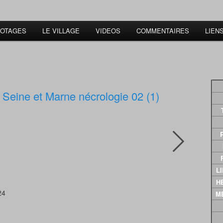
 OTAGES
LE VILLAGE
VIDEOS
COMMENTAIRES
LIEN
L
 Seine et Marne nécrologie 02 (1)
LI
HE
24
M