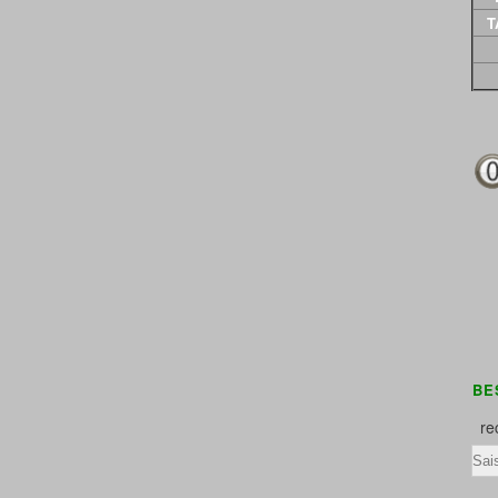
T
LA RESTAURATION DES TOMBES EST U
rec
Ema