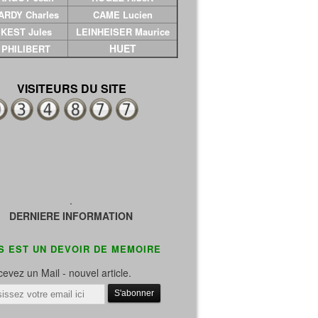
ARDY Charles
CAME Lucien
KEST Jules
LEINHEISER Maurice
HUET
PHILIBERT
VISITEURS DU SITE
.
DERNIERE INFORMATION
N DEVOIR DE MEMOIRE-PENSEZ A PASSER DANS VOS CIME
evez un Mail - nouvel article.
il