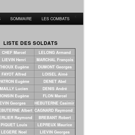
<
S
SOMMAIRE
LES COMBATS
ISTE DES SOLDATS
CHEF Marcel
LELONG Armand
LIEVIN Henri
MARCHAL François
THIOUX Eugène
DUMONT Georges
FAYOT Alfred
LOISEL Aimé
PATRON Eugène
DENET Abel
MAILLY Lucien
DENIS André
RONSIN Eugène
FLON Marcel
EVIN Georges
HEBUTERNE Casimir
BUTERNE Albert
CAGNARD Raymond
ERLIER Raymond
BREBANT Robert
PIQUET Louis
LEPREUX Maurice
LEGERE Noel
LIEVIN Georges