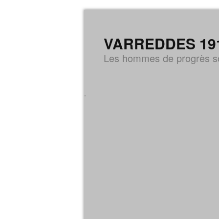
VARREDDES 1914-
Les hommes de progrès so
.