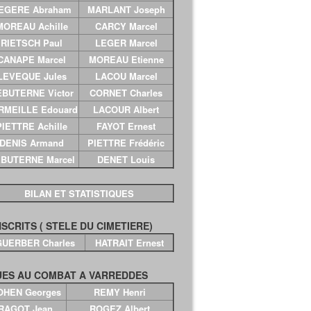
EGERE Abraham
MARLANT Joseph
MOREAU Achille
CARCY Marcel
RIETSCH Paul
LEGER Marcel
CANAPE Marcel
MOREAU Etienne
LEVEQUE Jules
LACOU Marcel
EBUTERNE Victor
CORNET Charles
RMEILLE Edouard
LACOUR Albert
PIETTRE Achille
FAYOT Ernest
DENIS Armand
PIETTRE Frédéric
BUTERNE Marcel
DENET Louis
BILAN ET STATISTIQUES
SCRITS ( STELE DU CIMETIERE)
GUERBER Charles
HATRAIT Ernest
ES AU COMBAT A VARREDDES
OHEN Georges
REMY Henri
RAGOT Jean
ROGEZ Albert