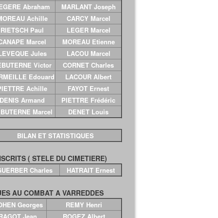
EGERE Abraham
MARLANT Joseph
MOREAU Achille
CARCY Marcel
RIETSCH Paul
LEGER Marcel
CANAPE Marcel
MOREAU Etienne
LEVEQUE Jules
LACOU Marcel
EBUTERNE Victor
CORNET Charles
RMEILLE Edouard
LACOUR Albert
PIETTRE Achille
FAYOT Ernest
DENIS Armand
PIETTRE Frédéric
BUTERNE Marcel
DENET Louis
BILAN ET STATISTIQUES
SCRITS ( STELE DU CIMETIERE)
GUERBER Charles
HATRAIT Ernest
ES AU COMBAT A VARREDDES
OHEN Georges
REMY Henri
RAGOT Jean
ROGEZ Albert