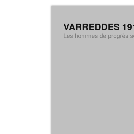
VARREDDES 1914-
Les hommes de progrès so
.