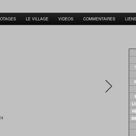
 OTAGES
LE VILLAGE
VIDEOS
COMMENTAIRES
LIEN
L
LI
HE
24
M