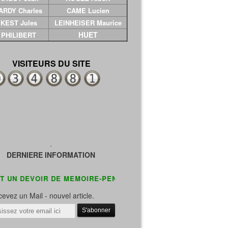
ARDY Charles
CAME Lucien
KEST Jules
LEINHEISER Maurice
HUET
PHILIBERT
VISITEURS DU SITE
.
DERNIERE INFORMATION
VOIR DE MEMOIRE-PENSEZ A PASSER DANS VOS CIMETIER
evez un Mail - nouvel article.
il