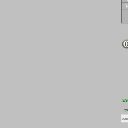
T
LA RESTAURATION DES TOMBES EST UN DE
rec
Ema