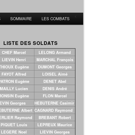
<
S
SOMMAIRE
LES COMBATS
ISTE DES SOLDATS
CHEF Marcel
LELONG Armand
LIEVIN Henri
MARCHAL François
THIOUX Eugène
DUMONT Georges
FAYOT Alfred
LOISEL Aimé
PATRON Eugène
DENET Abel
MAILLY Lucien
DENIS André
RONSIN Eugène
FLON Marcel
EVIN Georges
HEBUTERNE Casimir
BUTERNE Albert
CAGNARD Raymond
ERLIER Raymond
BREBANT Robert
PIQUET Louis
LEPREUX Maurice
LEGERE Noel
LIEVIN Georges