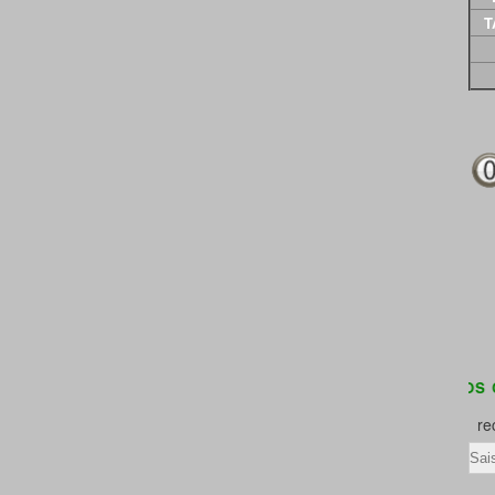
T
DEVOIR DE MEMOIRE-PENSEZ A PASSER DANS VOS CIMETI
rec
Ema