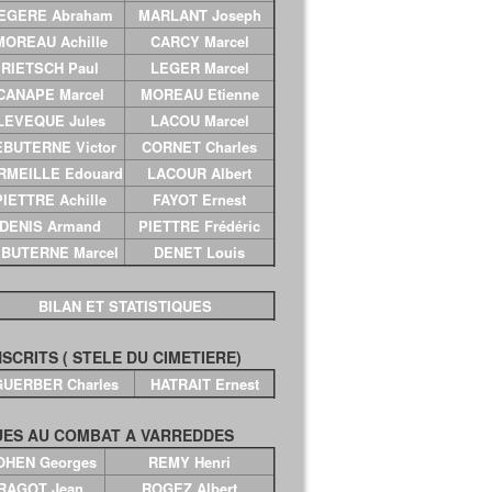
EGERE Abraham
MARLANT Joseph
MOREAU Achille
CARCY Marcel
RIETSCH Paul
LEGER Marcel
CANAPE Marcel
MOREAU Etienne
LEVEQUE Jules
LACOU Marcel
EBUTERNE Victor
CORNET Charles
RMEILLE Edouard
LACOUR Albert
PIETTRE Achille
FAYOT Ernest
DENIS Armand
PIETTRE Frédéric
BUTERNE Marcel
DENET Louis
BILAN ET STATISTIQUES
SCRITS ( STELE DU CIMETIERE)
GUERBER Charles
HATRAIT Ernest
ES AU COMBAT A VARREDDES
OHEN Georges
REMY Henri
RAGOT Jean
ROGEZ Albert