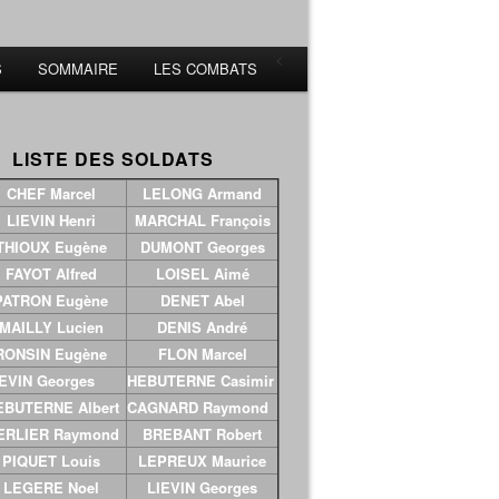
<
S
SOMMAIRE
LES COMBATS
ISTE DES SOLDATS
CHEF Marcel
LELONG Armand
LIEVIN Henri
MARCHAL François
THIOUX Eugène
DUMONT Georges
FAYOT Alfred
LOISEL Aimé
PATRON Eugène
DENET Abel
MAILLY Lucien
DENIS André
RONSIN Eugène
FLON Marcel
EVIN Georges
HEBUTERNE Casimir
BUTERNE Albert
CAGNARD Raymond
ERLIER Raymond
BREBANT Robert
PIQUET Louis
LEPREUX Maurice
LEGERE Noel
LIEVIN Georges