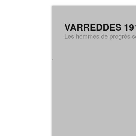
VARREDDES 1914-
Les hommes de progrès so
.