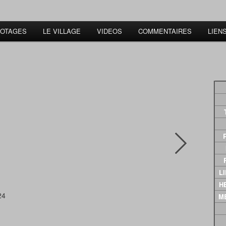
 OTAGES
LE VILLAGE
VIDEOS
COMMENTAIRES
LIEN
L
LI
HE
24
M