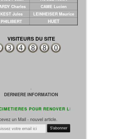
ARDY Charles
CAME Lucien
KEST Jules
LEINHEISER Maurice
HUET
PHILIBERT
VISITEURS DU SITE
.
DERNIERE INFORMATION
ERES POUR RENOVER LES TOMBES ABANDONNEES DE NOS S
evez un Mail - nouvel article.
il